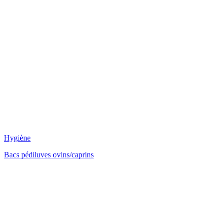
Hygiène
Bacs pédiluves ovins/caprins